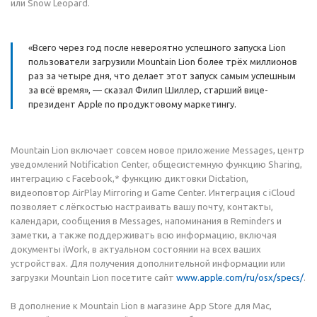
или Snow Leopard.
«Всего через год после невероятно успешного запуска Lion
пользователи загрузили Mountain Lion более трёх миллионов
раз за четыре дня, что делает этот запуск самым успешным
за всё время», — сказал Филип Шиллер, старший вице-
президент Apple по продуктовому маркетингу.
Mountain Lion включает совсем новое приложение Messages, центр
уведомлений Notification Center, общесистемную функцию Sharing,
интеграцию с Facebook,* функцию диктовки Dictation,
видеоповтор AirPlay Mirroring и Game Center. Интеграция с iCloud
позволяет с лёгкостью настраивать вашу почту, контакты,
календари, сообщения в Messages, напоминания в Reminders и
заметки, а также поддерживать всю информацию, включая
документы iWork, в актуальном состоянии на всех ваших
устройствах. Для получения дополнительной информации или
загрузки Mountain Lion посетите сайт
www.apple.com/ru/osx/specs/
.
В дополнение к Mountain Lion в магазине App Store для Mac,